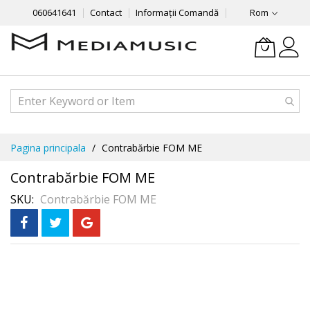
060641641
Contact
Informații Comandă
Rom
Mergeti
Pagina principala
Contrabărbie FOM ME
la
Continut
Contrabărbie FOM ME
SKU
Contrabărbie FOM ME
Skip
to
the