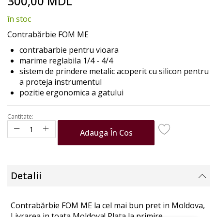
300,00 MDL
to
the
în stoc
beginning
of
Contrabărbie FOM ME
the
contrabarbie pentru vioara
images
marime reglabila 1/4 - 4/4
gallery
sistem de prindere metalic acoperit cu silicon pentru
a proteja instrumentul
pozitie ergonomica a gatului
Cantitate:
Adauga În Cos
Detalii
Contrabărbie FOM ME la cel mai bun pret in Moldova,
Livrarea in toata Moldova! Plata la primire.