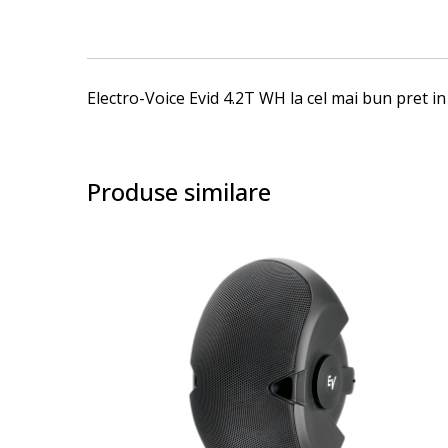
images
gallery
Electro-Voice Evid 4.2T WH la cel mai bun pret in
Produse similare