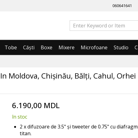
060641641
Tobe
Căști
Boxe
Mixere
Microfoane
Studio
C
In Moldova, Chișinău, Bălți, Cahul, Orhei
6.190,00 MDL
în stoc
2 x difuzoare de 3.5" și tweeter de 0.75" cu diafrag
titan.