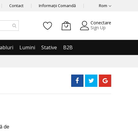
Contact
Informații Comandă
Rom
Conectare
Sign Up
abluri
Lumini
Stative
B2B
mă de