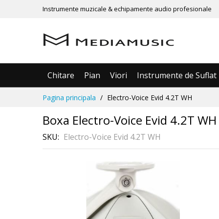
Instrumente muzicale & echipamente audio profesionale
Chitare
Pian
Viori
Instrumente de Suflat
Mergeti
Pagina principala
Electro-Voice Evid 4.2T WH
la
Continut
Boxa Electro-Voice Evid 4.2T WH 
SKU
Electro-Voice Evid 4.2T WH
Skip
to
the
end
of
the