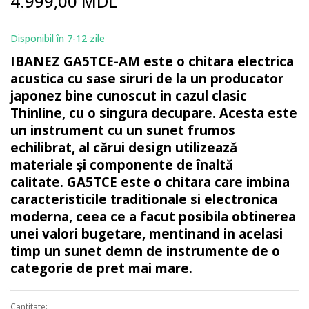
4.999,00 MDL
to
the
beginning
Disponibil în 7-12 zile
of
IBANEZ GA5TCE-AM este o chitara electrica
the
images
acustica cu sase siruri de la un producator
gallery
japonez bine cunoscut in cazul clasic
Thinline, cu o singura decupare.
Acesta este
un instrument cu un sunet frumos
echilibrat, al cărui design utilizează
materiale și componente de înaltă
calitate.
GA5TCE este o chitara care imbina
caracteristicile traditionale si electronica
moderna, ceea ce a facut posibila obtinerea
unei valori bugetare, mentinand in acelasi
timp un sunet demn de instrumente de o
categorie de pret mai mare.
Cantitate: