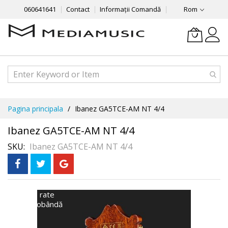
060641641
Contact
Informații Comandă
Rom
Mergeti
Pagina principala
Ibanez GA5TCE-AM NT 4/4
la
Continut
Ibanez GA5TCE-AM NT 4/4
SKU
Ibanez GA5TCE-AM NT 4/4
Skip
În 3 rate
fără dobândă
to
the