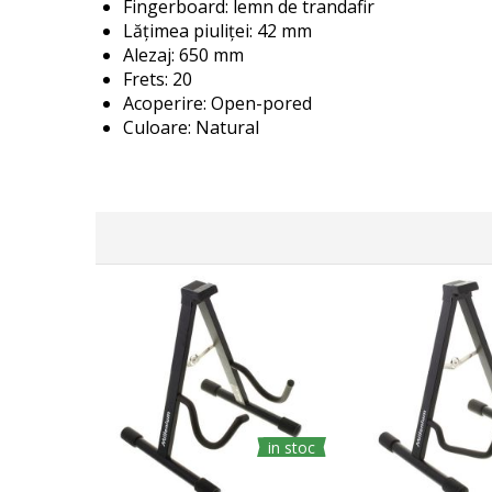
Fingerboard: lemn de trandafir
Lățimea piuliței: 42 mm
Alezaj: 650 mm
Frets: 20
Acoperire: Open-pored
Culoare: Natural
in stoc