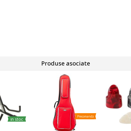
Produse asociate
Precomandă
in stoc