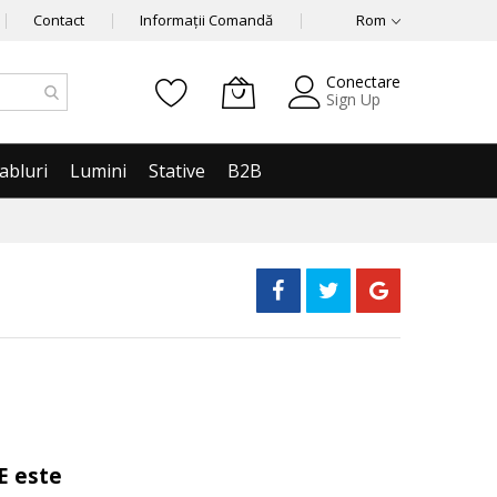
Contact
Informații Comandă
Rom
Conectare
Sign Up
abluri
Lumini
Stative
B2B
E este