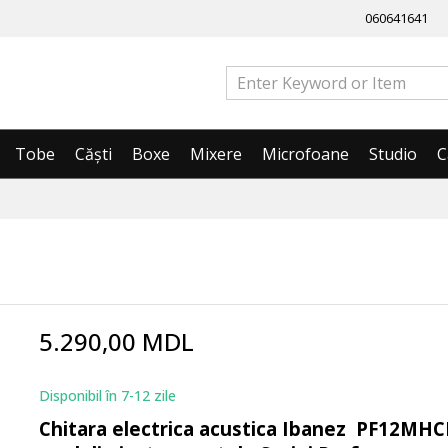
060641641
Tobe
Căști
Boxe
Mixere
Microfoane
Studio
C
5.290,00 MDL
Disponibil în 7-12 zile
Chitara electrica acustica Ibanez PF12MHC