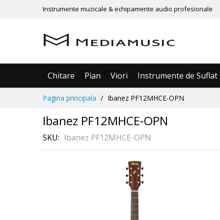
Instrumente muzicale & echipamente audio profesionale
Chitare
Pian
Viori
Instrumente de Suflat
Mergeti
Pagina principala
Ibanez PF12MHCE-OPN
la
Continut
Ibanez PF12MHCE-OPN
SKU
Ibanez PF12MHCE-OPN
Skip
to
the
end
of
the