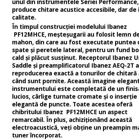
unul din instrumentele Seriei Performance,
produce chitare acustice accesibile, dar de 
calitate.
În timpul construcției modelului Ibanez
PF12MHCE, meșteșugarii au folosit lemn d
mahon, din care au fost executate puntea 
ă
spate și peretele lateral, pentru un fund bo
cald și plăcut susținut.
Receptorul Ibanez 
Saddle și preamplificatorul Ibanez AEQ-2T 
reproducerea exactă a tonurilor de chitară 
când sunt pornite.
Această imagine elegant
instrumentului este completată de un finis
lucios, cârlige turnate cromate și o inserție
elegantă de puncte.
Toate acestea oferă
chibritului Ibanez PF12MHCE un aspect
remarcabil.
În plus, achiziționând această
electroacustică, veți obține un preampin m
tuner încorporat.