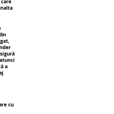
 care
inalta
e
din
gat,
Under
asigură
atunci
ă a
aj
are cu