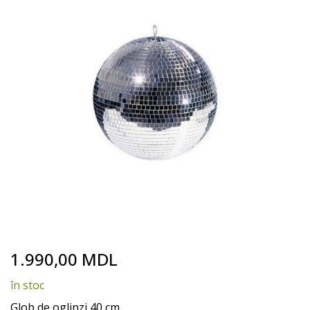
end
of
the
images
gallery
Skip
1.990,00 MDL
to
the
în stoc
beginning
of
Glob de oglinzi 40 cm