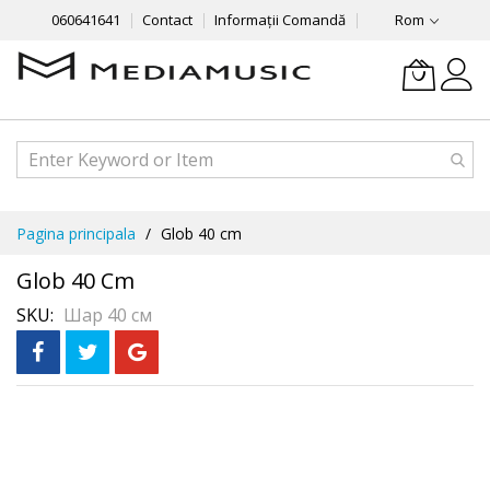
060641641
Contact
Informații Comandă
Rom
Mergeti
Pagina principala
Glob 40 cm
la
Continut
Glob 40 Cm
SKU
Шар 40 см
Skip
to
the