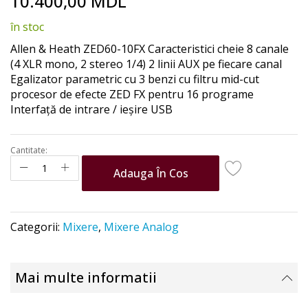
10.400,00 MDL
to
the
în stoc
beginning
of
Allen & Heath ZED60-10FX Caracteristici cheie 8 canale
the
(4 XLR mono, 2 stereo 1/4) 2 linii AUX pe fiecare canal
images
Egalizator parametric cu 3 benzi cu filtru mid-cut
gallery
procesor de efecte ZED FX pentru 16 programe
Interfață de intrare / ieșire USB
Cantitate:
Adauga În Cos
Categorii:
Mixere
,
Mixere Analog
Mai multe informatii