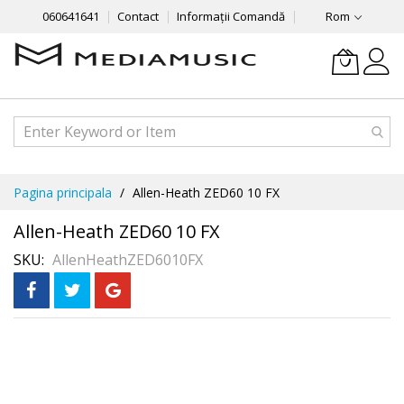
060641641
Contact
Informații Comandă
Rom
Mergeti
Pagina principala
Allen-Heath ZED60 10 FX
la
Continut
Allen-Heath ZED60 10 FX
SKU
AllenHeathZED6010FX
Skip
În 3 rate
fără dobândă
to
the