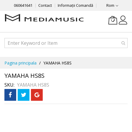
060641641
Contact
Informații Comandă
Rom
Mergeti
Pagina principala
YAMAHA HS8S
la
Continut
YAMAHA HS8S
SKU
YAMAHA HS8S
Skip
În 3 rate
fără dobândă
to
the