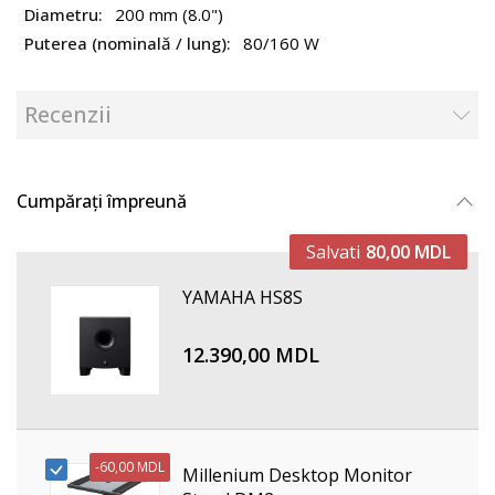
200 mm (8.0")
80/160 W
Recenzii
Cumpărați împreună
Salvati
80,00 MDL
YAMAHA HS8S
12.390,00 MDL
-
60,00 MDL
Millenium Desktop Monitor