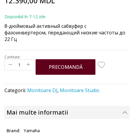
12.390,00 MDL
to
the
beginning
Disponibil în 7-12 zile
of
8-дюймовый активный сабвуфер с
the
фазоинвертером, передающий низкие частоты до
images
22 Гц
gallery
Cantitate:
PRECOMANDĂ
Categorii:
Monitoare DJ
,
Monitoare Studio
Mai multe informatii
Yamaha