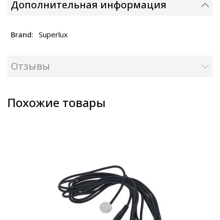
Дополнительная информация
Superlux
Отзывы
Похожие товары
а складе
лько 1 шт