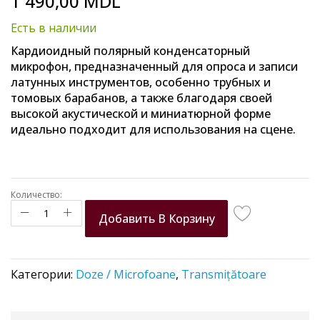
1 490,00 MDL
to
the
Есть в наличии
beginning
of
Кардиоидный полярный конденсаторный
the
микрофон, предназначенный для опроса и записи
images
латунных инструментов, особенно трубных и
gallery
томовых барабанов, а также благодаря своей
высокой акустической и миниатюрной форме
идеально подходит для использования на сцене.
Количество:
Добавить В Корзину
Категории:
Doze / Microfoane
,
Transmițătoare