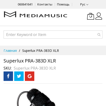
060641641
Контакты
Помощь
Рус
Skip
Главная
Superlux PRA-383D XLR
to
Content
Superlux PRA-383D XLR
SKU
Superlux PRA-383D XLR
Skip
to
the