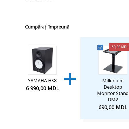
images
gallery
Cumpărați împreună
-
60,00 MDL
+
YAMAHA HS8
Millenium
Desktop
6 990,00 MDL
Monitor Stand
DM2
690,00 MDL