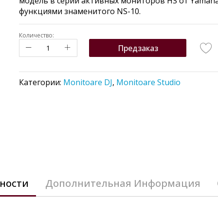
модель в серии активных мониторов HS от Yamaha
функциями знаменитого NS-10.
Количество:
Предзаказ
Категории:
Monitoare DJ
,
Monitoare Studio
ности
Дополнительная Информация