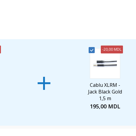
-
20,00 MDL
+
Cablu XLRM -
Jack Black Gold
1,5 m
195,00 MDL