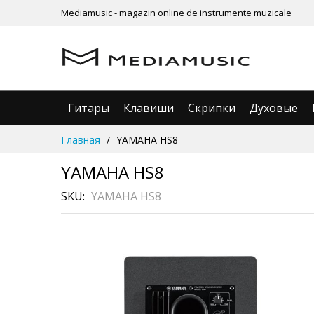
Mediamusic - magazin online de instrumente muzicale
Гитары
Клавиши
Скрипки
Духовые
Skip
Главная
YAMAHA HS8
to
Content
YAMAHA HS8
SKU
YAMAHA HS8
Skip
Рассрочка
3 месяца без %
to
the
end
of
the