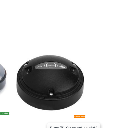
in stoc
Precomandă