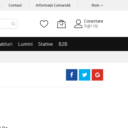
Contact
Informații Comandă
Rom
Conectare
Sign Up
abluri
Lumini
Stative
B2B