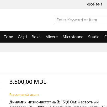
060641641
Tobe
Căști
Boxe
Mixere
Microfoane
Studio
C
3.500,00 MDL
Precomanda acum
Динамик низкочастотный; 15";8 Ом; Частотный