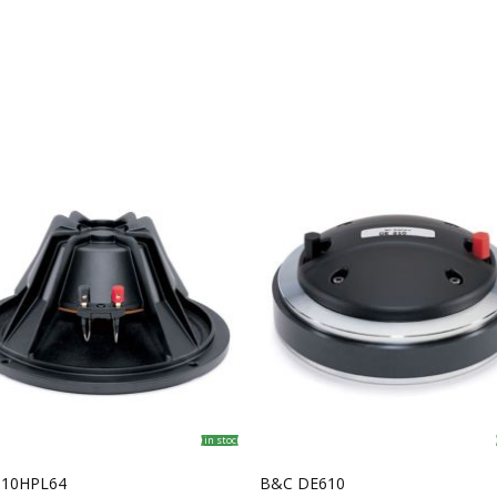
in stoc
 10HPL64
B&C DE610