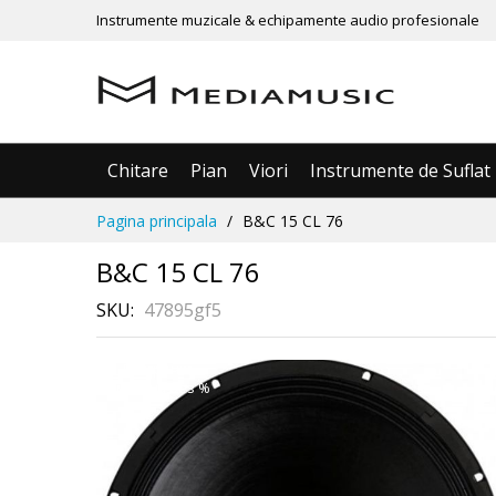
Instrumente muzicale & echipamente audio profesionale
Chitare
Pian
Viori
Instrumente de Suflat
Mergeti
Pagina principala
B&C 15 CL 76
la
Continut
B&C 15 CL 76
SKU
47895gf5
Skip
Рассрочка
3 месяца без %
to
the
end
of
the