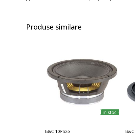
images
gallery
Produse similare
in stoc
B&C 10PS26
B&C