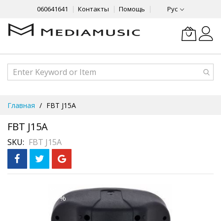
060641641
Контакты
Помощь
Рус
Skip
Главная
FBT J15A
to
Content
FBT J15A
SKU
FBT J15A
Skip
Рассрочка
3 месяца без %
to
the