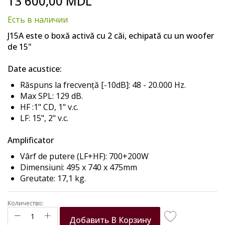
13 600,00 MDL
to
the
Есть в наличии
beginning
of
J15A este o boxă activă cu 2 căi, echipată cu un woofer
the
de 15"
images
gallery
Date acustice:
Răspuns la frecvență [-10dB]: 48 - 20.000 Hz.
Max SPL: 129 dB.
HF :1" CD, 1" v.c.
LF: 15", 2" v.c.
Amplificator
Vârf de putere (LF+HF): 700+200W
Dimensiuni: 495 x 740 x 475mm
Greutate: 17,1 kg.
Количество:
Добавить В Корзину