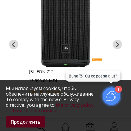
Предзаказ
FBT 
редзаказ
JBL EON 712
14 2
13 990,00 MDL
Мы используем cookies, чтобы
1
Cделай предзаказ
обеспечить наилучшее обслуживание.
им
31.08
To comply with the new e-Privacy
directive, you agree to
the privacy policy
and our use of cookies
.
Продолжить